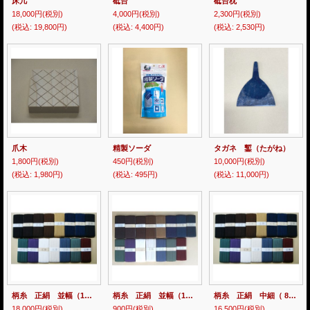
床几
砥台
砥台枕
18,000円
(税別)
4,000円
(税別)
2,300円
(税別)
(税込
:
19,800円)
(税込
:
4,400円)
(税込
:
2,530円)
爪木
精製ソーダ
タガネ 鏨（たがね）
1,800円
(税別)
450円
(税別)
10,000円
(税別)
(税込
:
1,980円)
(税込
:
495円)
(税込
:
11,000円)
柄糸 正絹 並幅（10mm） 30ｍ
柄糸 正絹 並幅（10mm） 1ｍ
柄糸 正絹 中細（ 8mm） 30ｍ
18,000円
(税別)
900円
(税別)
16,500円
(税別)