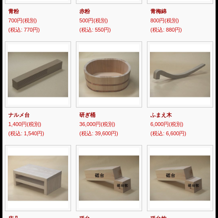
青粉
赤粉
青梅綿
700円
(税別)
500円
(税別)
800円
(税別)
(税込
:
770円)
(税込
:
550円)
(税込
:
880円)
ナルメ台
研ぎ桶
ふまえ木
1,400円
(税別)
36,000円
(税別)
6,000円
(税別)
(税込
:
1,540円)
(税込
:
39,600円)
(税込
:
6,600円)