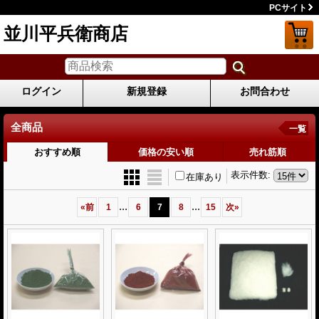
PCサイト
並川平兵衛商店
ログイン
新規登録
お問合わせ
全商品
一覧
おすすめ順
価格の安い順
売れ筋順
表示件数
:
在庫あり
...
...
«
前
1
6
7
8
15
次
»