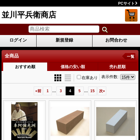
PCサイト
並川平兵衛商店
ログイン
新規登録
お問合わせ
全商品
一覧
おすすめ順
価格の安い順
売れ筋順
表示件数
:
在庫あり
...
...
«
前
1
3
4
5
15
次
»