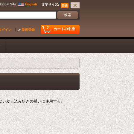
Global Site
:
English
文字サイズ
:
0
カートの中身
ログイン
新規登録
ク
ない差し込み研ぎの拭いに使用する。