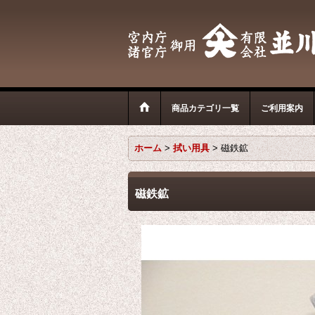
商品カテゴリ一覧
ご利用案内
ホーム
>
拭い用具
>
磁鉄鉱
磁鉄鉱