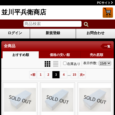
PCサイト
並川平兵衛商店
ログイン
新規登録
お問合わせ
全商品
一覧
おすすめ順
価格の安い順
売れ筋順
表示件数
:
在庫あり
...
«
前
1
2
3
4
15
次
»