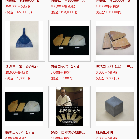
内曇砥 ￥150000 E
内曇砥 ￥180000 A
内曇砥 ￥180000 B
150,000円
(税別)
180,000円
(税別)
180,000円
(税別)
(税込
:
165,000円)
(税込
:
198,000円)
(税込
:
198,000円)
タガネ 鏨（たがね）
内曇コッパ 1ｋｇ
鳴滝コッパ（上） 中山産 1ｋｇ
10,000円
(税別)
5,000円
(税別)
6,000円
(税別)
(税込
:
11,000円)
(税込
:
5,500円)
(税込
:
6,600円)
鳴滝コッパ 1ｋｇ
DVD 日本刀の研磨と手入れ
対馬砥才切
4,000円
(税別)
4,500円
(税別)
2,000円
(税別)