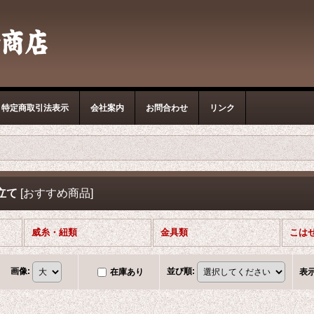
特定商取引法表示
会社案内
お問合わせ
リンク
立て
[
おすすめ商品
]
威糸・紐類
金具類
こは
画像
:
並び順
:
在庫あり
表