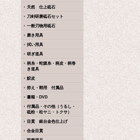
天然 仕上砥石
刀剣研磨砥石セット
一般刃物用砥石
磨き用具
拭い用具
研ぎ道具
柄糸・蛇腹糸・柄皮・柄巻
き道具
鮫皮
拵え・鞘用 付属品
書籍・DVD
付属品・その他（うるし・
砥粉・松ヤニ・トクサ）
目貫 銀台金色仕上げ
合金目貫