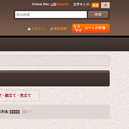
Global Site
:
English
文字サイズ
:
0
カートの中身
ログイン
新規登録
ぜ・鎧立て・兜立て
示方法
: