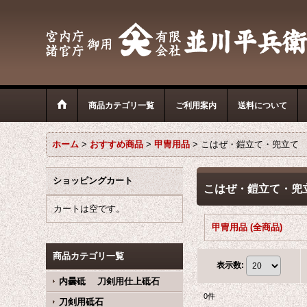
商品カテゴリ一覧
ご利用案内
送料について
ホーム
>
おすすめ商品
>
甲冑用品
>
こはぜ・鎧立て・兜立て
ショッピングカート
こはぜ・鎧立て・兜
カートは空です。
甲冑用品 (全商品)
商品カテゴリ一覧
表示数
:
内曇砥 刀剣用仕上砥石
0
件
刀剣用砥石