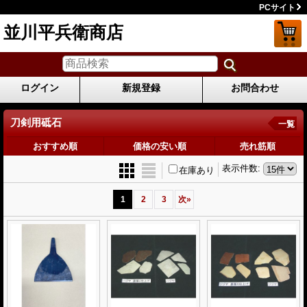
PCサイト
並川平兵衛商店
ログイン
新規登録
お問合わせ
刀剣用砥石
一覧
おすすめ順
価格の安い順
売れ筋順
表示件数
:
在庫あり
1
2
3
次
»