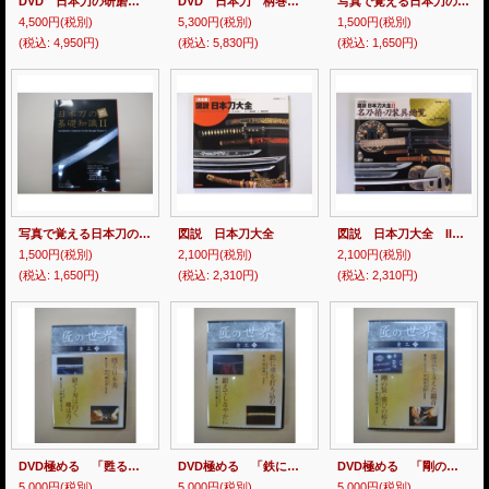
DVD 日本刀の研磨と手入れ
DVD 日本刀 柄巻のすべて
写真で覚える日本刀の基礎知識
4,500円
(税別)
5,300円
(税別)
1,500円
(税別)
(税込
:
4,950円)
(税込
:
5,830円)
(税込
:
1,650円)
写真で覚える日本刀の基礎知識 ２
図説 日本刀大全
図説 日本刀大全 II 名刀・拵・刀装具総覧
1,500円
(税別)
2,100円
(税別)
2,100円
(税別)
(税込
:
1,650円)
(税込
:
2,310円)
(税込
:
2,310円)
DVD極める 「甦る日本美」「研ぐ・刃は白く、地は青く」
DVD極める 「鉄に魂を打ち込む」「鍛えてしなやかに」
DVD極める 「剛の装・雅びの拵え」 「漆芸を支えた鎚音」
5,000円
(税別)
5,000円
(税別)
5,000円
(税別)