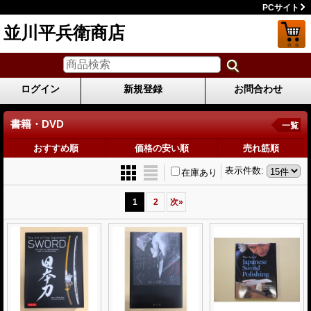
PCサイト
並川平兵衛商店
ログイン
新規登録
お問合わせ
書籍・DVD
一覧
おすすめ順
価格の安い順
売れ筋順
表示件数
:
在庫あり
1
2
次
»