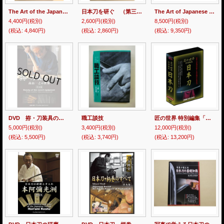
The Art of the Japanese Sword
日本刀を研ぐ （第三版）
The Art of Japanese Sword Polishing
4,400円
(税別)
2,600円
(税別)
8,500円
(税別)
(税込
:
4,840円)
(税込
:
2,860円)
(税込
:
9,350円)
DVD 拵・刀装具の美 高山一之の世界
職工談技
匠の世界 特別編集「日本刀」 DVD-BOX （3枚組）
5,000円
(税別)
3,400円
(税別)
12,000円
(税別)
(税込
:
5,500円)
(税込
:
3,740円)
(税込
:
13,200円)